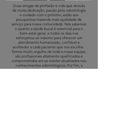
Duas amigas de profissão e vida que através
de muita dedicação, paixão pela odontologia
e cuidado com o próximo, estão aos
pouquinhos trazendo mais qualidade de
serviço para nossa comunidade. Nós sabemos
o quanto a saúde bucal é essencial para o
bem-estar geral, e todos os dias nos
esforçamos ao máximo para oferecer um
atendimento humanizado, confiável e
acolhedor a cada paciente que nos escolhe.
Temos muito orgulho de toda a nossa equipe,
são profissionais altamente qualificados e
comprometidos em se manter atualizados nos
conhecimentos odontológicos. Por fim, a
Orodental não se resume apenas a dois
rostos, somos um time e estamos prontos
para receber cada um de vocês em nossa
clínica.
Agende sua consulta